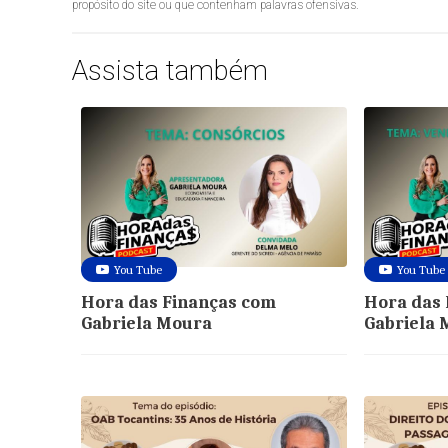
propósito do site ou que contenham palavras ofensivas.
Assista também
You Tube
You Tube
Hora das Finanças com
Hora das 
Gabriela Moura
Gabriela