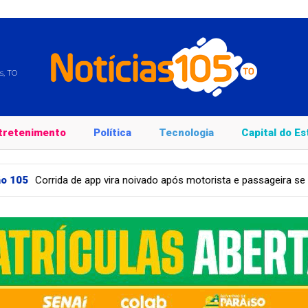
s, TO
tretenimento
Política
Tecnologia
Capital do E
 vira noivado após motorista e passageira se apaixonarem no TO