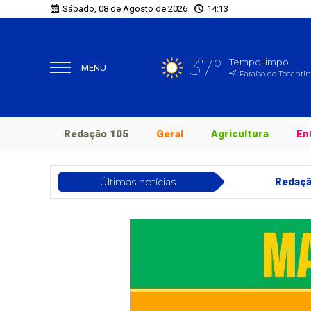
Sábado, 08 de Agosto de 2026
14:13
37°
Tempo limpo
MENU
Paraíso do Tocantin
Redação 105
Geral
Agricultura
En
Últimas notícias
Redação 105
Corrida de app