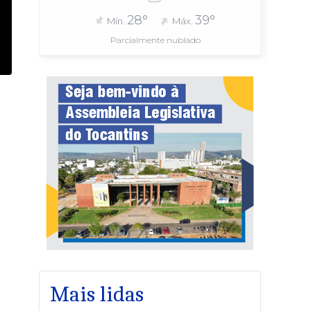
28°
39°
Mín.
Máx.
Parcialmente nublado
Mais lidas