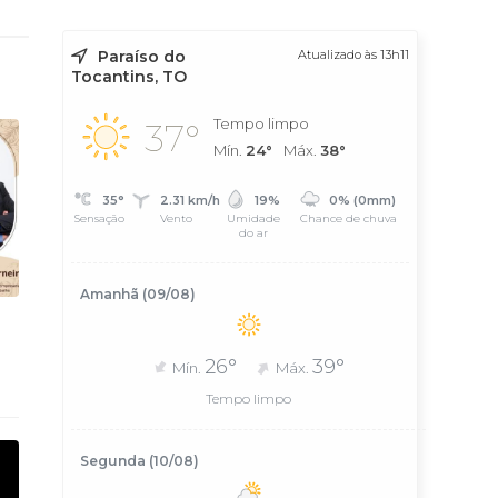
Paraíso do
Atualizado às 13h11
Tocantins, TO
Tempo limpo
37°
Mín.
24°
Máx.
38°
35°
2.31 km/h
19%
0% (0mm)
Sensação
Vento
Umidade
Chance de chuva
do ar
Amanhã (09/08)
26°
39°
Mín.
Máx.
Tempo limpo
Segunda (10/08)