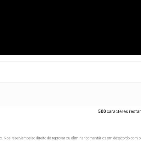
500
caracteres restan
lo. Nos reservamos ao direito de reprovar ou eliminar comentários em desacordo com o