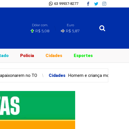
63 99937-8277
Dólar com.
Euro
R$ 5,08
R$ 5,87
stado
Polícia
Cidades
Esportes
Cidades
Homem e criança morrem após canoa virar em repres